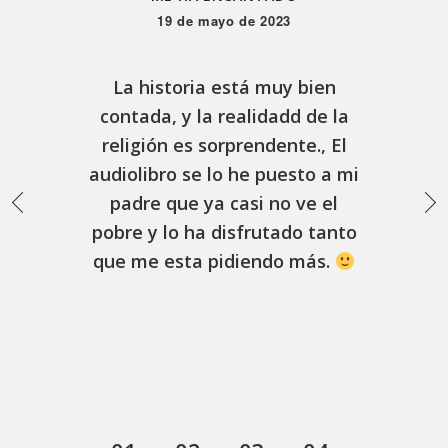
UIDO
19 de mayo de 2023
La historia está muy bien
U
contada, y la realidadd de la
p
es
religión es sorprendente., El
a
e
audiolibro se lo he puesto a mi
Y
 y
padre que ya casi no ve el
da
pobre y lo ha disfrutado tanto
ue
que me esta pidiendo más.
ás